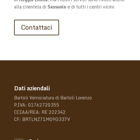
alla clientela di
Sassuolo
e di tutti i centri vicini.
Contattaci
Dati aziendali
Bartoli Verniciatura di Bartoli Lorenzo
P.IVA: 01762720355
CCIAA/REA: RE 222342
CF: BRTLNZ71M09G337V