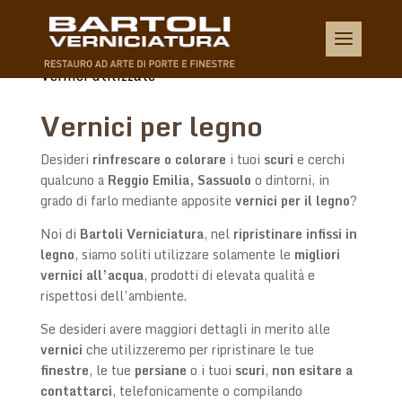
Home
Lavorazioni
Verniciatura vecchio
$
$
$
Vernici utilizzate
Vernici per legno
Desideri
rinfrescare o colorare
i tuoi
scuri
e cerchi
qualcuno a
Reggio Emilia, Sassuolo
o dintorni, in
grado di farlo mediante apposite
vernici per il legno
?
Noi di
Bartoli Verniciatura
, nel
ripristinare infissi in
legno
, siamo soliti utilizzare solamente le
migliori
vernici all’acqua
, prodotti di elevata qualità e
rispettosi dell’ambiente.
Se desideri avere maggiori dettagli in merito alle
vernici
che utilizzeremo per ripristinare le tue
finestre
, le tue
persiane
o i tuoi
scuri
,
non esitare a
contattarci
, telefonicamente o compilando